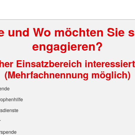
e und Wo möchten Sie s
engagieren?
er Einsatzbereich interessier
(Mehrfachnennung möglich)
ende
rophenhilfe
tsdienste
r
rspende