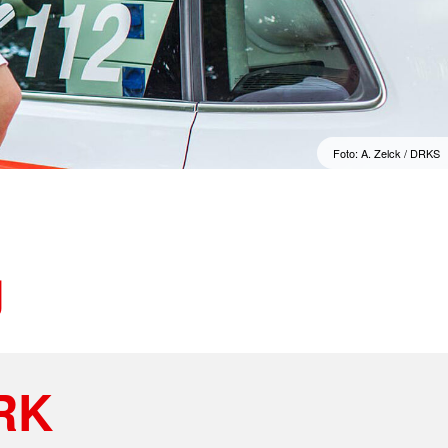
en Lieblingsstücke
Suchdienst
Foto: D. Winter/DRK
g
DRK