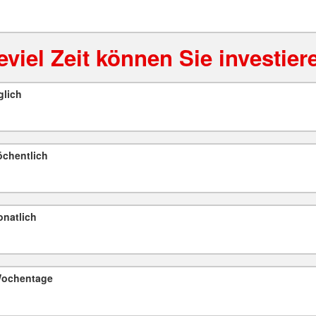
eviel Zeit können Sie investier
glich
chentlich
natlich
Wochentage