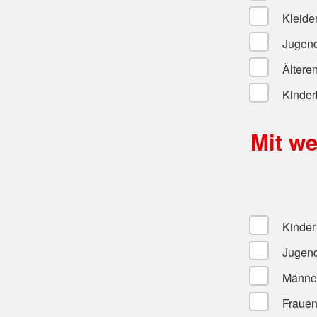
Kleide
Jugend
Ältere
Kinder
Mit w
Kinder
Jugend
Männe
Fraue