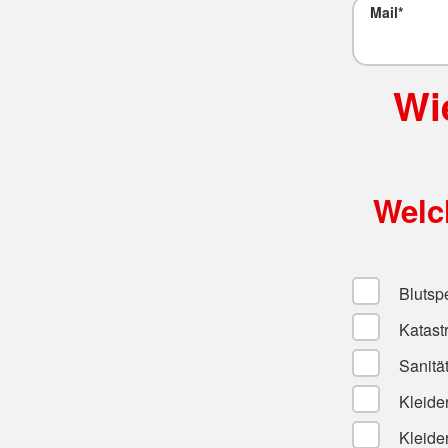
Mail
*
Wi
Welch
Blutsp
Katast
Sanitä
Kleide
Kleide