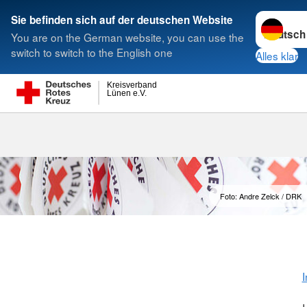
Sprache w
Sie befinden sich auf der deutschen Website
You are on the German website, you can use the
Suche
switch to switch to the English one
Alles klar
Kreisverband
Lünen e.V.
Foto: Andre Zelck / DRK
I