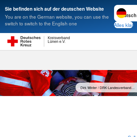
Sprache w
Sie befinden sich auf der deutschen Website
You are on the German website, you can use the
Suche
switch to switch to the English one
Alles klar
Kreisverband
Lünen e.V.
Leitbild
Dirk Winter / DRK-Landesverband…