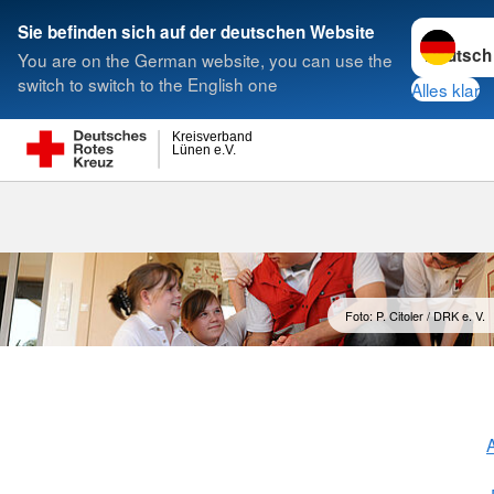
Sprache w
Sie befinden sich auf der deutschen Website
You are on the German website, you can use the
Suche
switch to switch to the English one
Alles klar
Kreisverband
Lünen e.V.
Rotkreuzkurs
Foto: P. Citoler / DRK e. V.