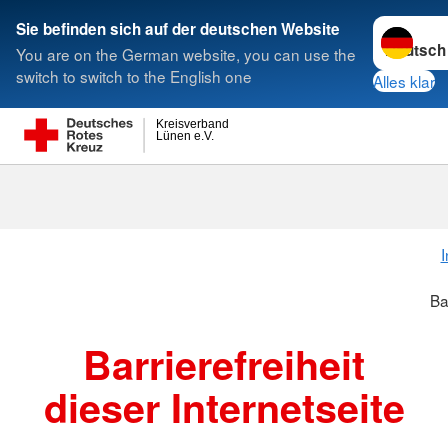
Sprache w
Sie befinden sich auf der deutschen Website
You are on the German website, you can use the
Suche
switch to switch to the English one
Alles klar
Kreisverband
Lünen e.V.
I
Ba
Barrierefreiheit
dieser Internetseite