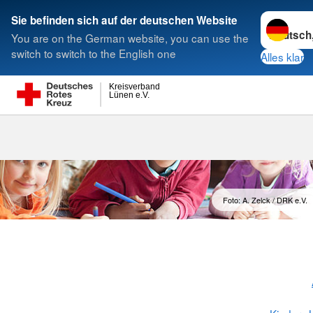
Sprache w
Sie befinden sich auf der deutschen Website
You are on the German website, you can use the
Suche
switch to switch to the English one
Alles klar
Kreisverband
Lünen e.V.
Kinder-Tages
Foto: A. Zelck / DRK e.V.