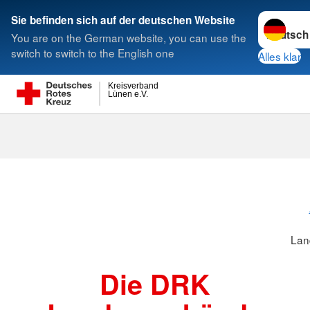
Sprache w
Sie befinden sich auf der deutschen Website
You are on the German website, you can use the
Suche
switch to switch to the English one
Alles klar
Kreisverband
Lünen e.V.
Landesverbä
Lan
Die DRK