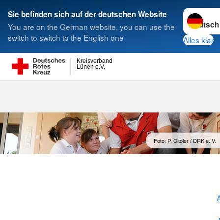
Sprache w
Sie befinden sich auf der deutschen Website
You are on the German website, you can use the
Suche
switch to switch to the English one
Alles klar
Kreisverband
Lünen e.V.
Rotkreuzkurs
Foto: P. Citoler / DRK e. V.