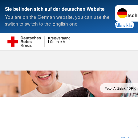
Sprache w
Sie befinden sich auf der deutschen Website
You are on the German website, you can use the
Suche
switch to switch to the English one
Alles klar
Kreisverband
Lünen e.V.
Tagespflege "
Foto: A. Zelck / DRK