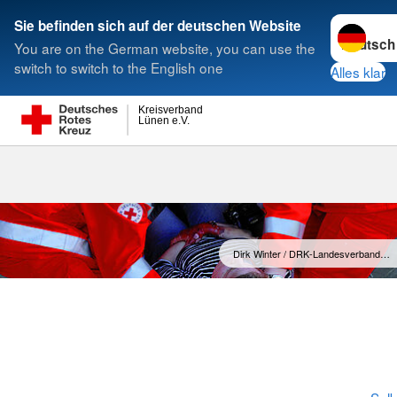
Sprache w
Sie befinden sich auf der deutschen Website
You are on the German website, you can use the
Suche
switch to switch to the English one
Alles klar
Kreisverband
Lünen e.V.
Leitbild
Dirk Winter / DRK-Landesverband…