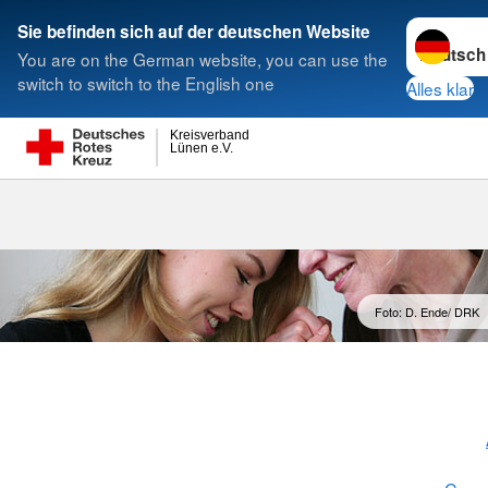
Sprache w
Sie befinden sich auf der deutschen Website
You are on the German website, you can use the
Suche
switch to switch to the English one
Alles klar
Kreisverband
Lünen e.V.
Entlastende H
Foto: D. Ende/ DRK